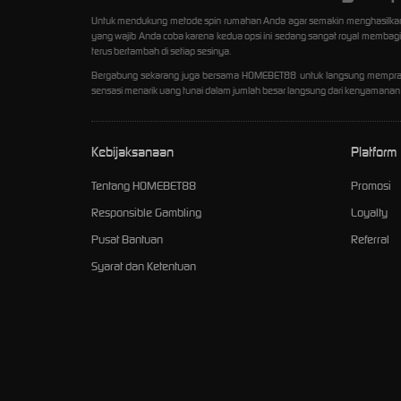
Untuk mendukung metode spin rumahan Anda agar semakin menghasilkan p
yang wajib Anda coba karena kedua opsi ini sedang sangat royal membag
terus bertambah di setiap sesinya.
Bergabung sekarang juga bersama HOMEBET88 untuk langsung memprakti
sensasi menarik uang tunai dalam jumlah besar langsung dari kenyamanan te
Kebijaksanaan
Platform
Tentang HOMEBET88
Promosi
Responsible Gambling
Loyalty
Pusat Bantuan
Referral
Syarat dan Ketentuan