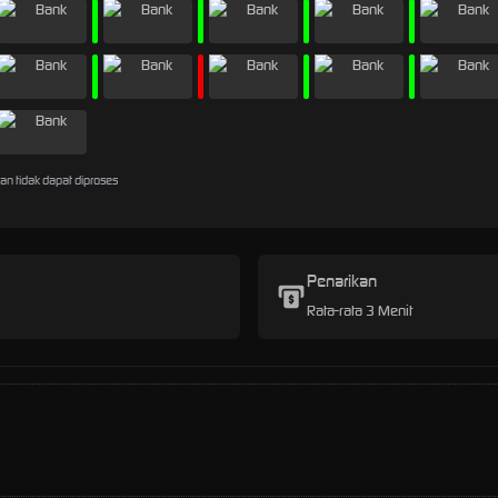
an tidak dapat diproses
Penarikan
Rata-rata 3 Menit