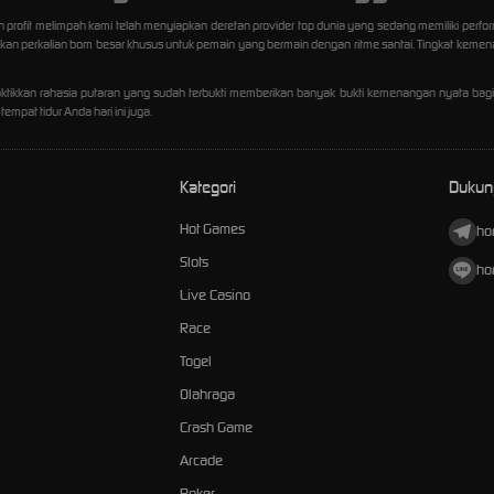
rofit melimpah kami telah menyiapkan deretan provider top dunia yang sedang memiliki perf
ikan perkalian bom besar khusus untuk pemain yang bermain dengan ritme santai. Tingkat keme
kkan rahasia putaran yang sudah terbukti memberikan banyak bukti kemenangan nyata bagi
mpat tidur Anda hari ini juga.
Kategori
Dukun
Hot Games
ho
Slots
ho
Live Casino
Race
Togel
Olahraga
Crash Game
Arcade
Poker