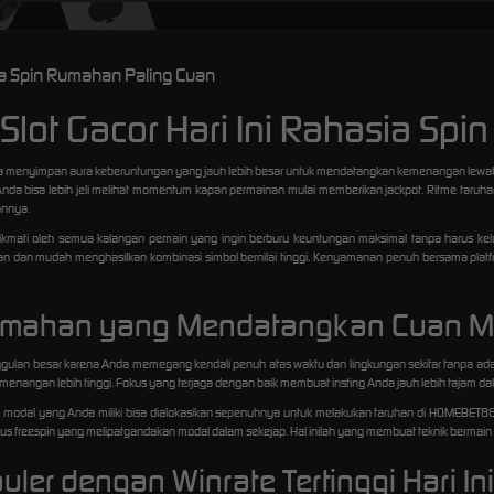
ia Spin Rumahan Paling Cuan
Slot Gacor Hari Ini Rahasia Sp
enyimpan aura keberuntungan yang jauh lebih besar untuk mendatangkan kemenangan lewat lin
 bisa lebih jeli melihat momentum kapan permainan mulai memberikan jackpot. Ritme taruhan ya
annya.
inikmati oleh semua kalangan pemain yang ingin berburu keuntungan maksimal tanpa harus kel
ngan dan mudah menghasilkan kombinasi simbol bernilai tinggi. Kenyamanan penuh bersama plat
umahan yang Mendatangkan Cuan M
lan besar karena Anda memegang kendali penuh atas waktu dan lingkungan sekitar tanpa ada g
emenangan lebih tinggi. Fokus yang terjaga dengan baik membuat insting Anda jauh lebih tajam da
emua modal yang Anda miliki bisa dialokasikan sepenuhnya untuk melakukan taruhan di HOMEBET
s freespin yang melipatgandakan modal dalam sekejap. Hal inilah yang membuat teknik bermain sa
ler dengan Winrate Tertinggi Hari Ini