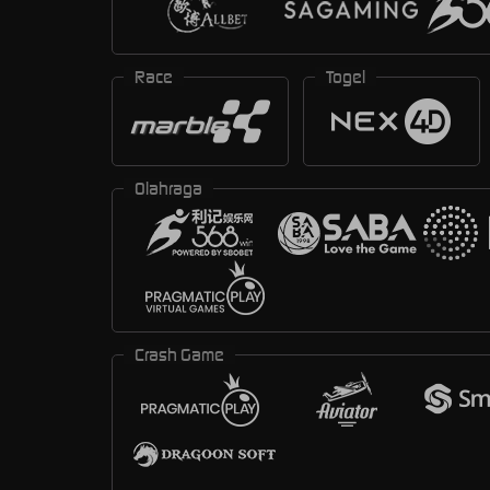
Race
Togel
Olahraga
Crash Game