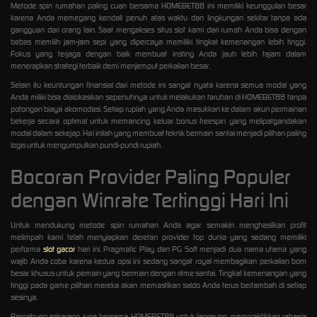
Metode spin rumahan paling cuan bersama HOMEBET88 ini memiliki keunggulan besar
karena Anda memegang kendali penuh atas waktu dan lingkungan sekitar tanpa ada
gangguan dari orang lain. Saat mengakses situs slot kami dari rumah Anda bisa dengan
bebas memilih jam-jam sepi yang dipercaya memiliki tingkat kemenangan lebih tinggi.
Fokus yang terjaga dengan baik membuat insting Anda jauh lebih tajam dalam
menerapkan strategi terbaik demi menjemput perkalian besar.
Selain itu keuntungan finansial dari metode ini sangat nyata karena semua modal yang
Anda miliki bisa dialokasikan sepenuhnya untuk melakukan taruhan di HOMEBET88 tanpa
potongan biaya akomodasi. Setiap rupiah yang Anda masukkan ke dalam akun permainan
bekerja secara optimal untuk memancing keluar bonus freespin yang melipatgandakan
modal dalam sekejap. Hal inilah yang membuat teknik bermain santai menjadi pilihan paling
logis untuk mengumpulkan pundi-pundi rupiah.
Bocoran Provider Paling Populer
dengan Winrate Tertinggi Hari Ini
Untuk mendukung metode spin rumahan Anda agar semakin menghasilkan profit
melimpah kami telah menyiapkan deretan provider top dunia yang sedang memiliki
performa
slot gacor
hari ini. Pragmatic Play dan PG Soft menjadi dua nama utama yang
wajib Anda coba karena kedua opsi ini sedang sangat royal membagikan perkalian bom
besar khusus untuk pemain yang bermain dengan ritme santai. Tingkat kemenangan yang
tinggi pada game pilihan mereka akan memastikan saldo Anda terus bertambah di setiap
sesinya.
Bergabung sekarang juga bersama HOMEBET88 untuk langsung mempraktikkan rahasia