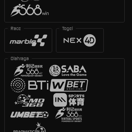
Race
Togel
Olahraga