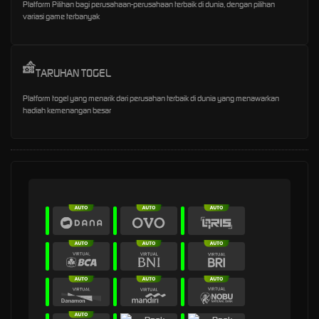
Platform Pilihan bagi perusahaan-perusahaan terbaik di dunia, dengan pilihan
variasi game terbanyak
TARUHAN TOGEL
Platform togel yang menarik dari perusahan terbaik di dunia yang menawarkan
hadiah kemenangan besar