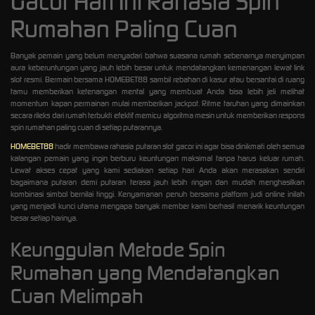
Gacor Hari Ini Rahasia Spin
Rumahan Paling Cuan
Banyak pemain yang belum menyadari bahwa suasana rumah sebenarnya menyimpan
aura keberuntungan yang jauh lebih besar untuk mendatangkan kemenangan lewat link
slot resmi. Bermain bersama HOMEBET88 sambil rebahan di kasur atau bersantai di ruang
tamu memberikan ketenangan mental yang membuat Anda bisa lebih jeli melihat
momentum kapan permainan mulai memberikan jackpot. Ritme taruhan yang dimainkan
secara rileks dari rumah terbukti efektif memicu algoritma mesin untuk memberikan respons
spin rumahan paling cuan di setiap putarannya.
HOMEBET88
hadir membawa rahasia putaran slot gacor ini agar bisa dinikmati oleh semua
kalangan pemain yang ingin berburu keuntungan maksimal tanpa harus keluar rumah.
Lewat akses cepat yang kami sediakan setiap hari Anda akan merasakan sendiri
bagaimana putaran demi putaran terasa jauh lebih ringan dan mudah menghasilkan
kombinasi simbol bernilai tinggi. Kenyamanan penuh bersama platform judi online inilah
yang menjadi kunci utama mengapa banyak member kami berhasil menarik keuntungan
besar setiap harinya.
Keunggulan Metode Spin
Rumahan yang Mendatangkan
Cuan Melimpah