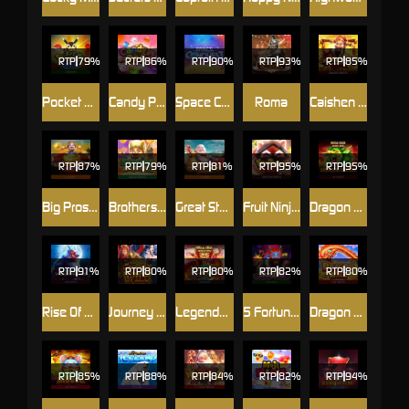
RTP
79%
RTP
86%
RTP
90%
RTP
93%
RTP
85%
Pocket Mon Go
Candy Pop 2
Space Conquest
Roma
Caishen Deluxe Maxways
RTP
87%
RTP
79%
RTP
81%
RTP
95%
RTP
95%
Big Prosperity SA
Brothers Kingdom 2
Great Stars SA
Fruit Ninja Fury
Dragon Empire
RTP
91%
RTP
80%
RTP
80%
RTP
82%
RTP
80%
Rise Of Werewolves
Journey to the Wild
Legendary Beasts Saga
5 Fortune Dragons
Dragon Wish
RTP
85%
RTP
88%
RTP
84%
RTP
82%
RTP
94%