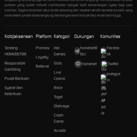
putaran yang sudah terbukti memberikan banyak bukti kemenangan nyata bagi para
member. Segera amankan akun Anda sekarang dan rasakan sendiri sensasi menarik uang
tunai dalam jumlah besar langsung dari kenyamanan tempat tidur Anda hari ini juga.
Kebijaksanaan
Platform
Kategori
Dukungan
Komunitas
Tentang
Promosi
Hot
homebet8
Facebo
HOMEBET88
Games
8cc
ok
Loyalty
Responsible
Slots
homebet
Twitter
Referral
Gambling
Live
Instagra
Pusat Bantuan
Casino
m
Syarat dan
Race
Ketentuan
Togel
Olahraga
Crash
Game
Arcade