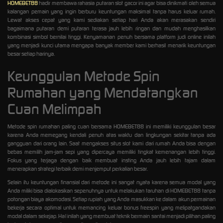
HOMEBET88
hadir membawa rahasia putaran slot gacor ini agar bisa dinikmati oleh semua
kalangan pemain yang ingin berburu keuntungan maksimal tanpa harus keluar rumah.
Lewat akses cepat yang kami sediakan setiap hari Anda akan merasakan sendiri
bagaimana putaran demi putaran terasa jauh lebih ringan dan mudah menghasilkan
kombinasi simbol bernilai tinggi. Kenyamanan penuh bersama platform judi online inilah
yang menjadi kunci utama mengapa banyak member kami berhasil menarik keuntungan
besar setiap harinya.
Keunggulan Metode Spin
Rumahan yang Mendatangkan
Cuan Melimpah
Metode spin rumahan paling cuan bersama HOMEBET88 ini memiliki keunggulan besar
karena Anda memegang kendali penuh atas waktu dan lingkungan sekitar tanpa ada
gangguan dari orang lain. Saat mengakses situs slot kami dari rumah Anda bisa dengan
bebas memilih jam-jam sepi yang dipercaya memiliki tingkat kemenangan lebih tinggi.
Fokus yang terjaga dengan baik membuat insting Anda jauh lebih tajam dalam
menerapkan strategi terbaik demi menjemput perkalian besar.
Selain itu keuntungan finansial dari metode ini sangat nyata karena semua modal yang
Anda miliki bisa dialokasikan sepenuhnya untuk melakukan taruhan di HOMEBET88 tanpa
potongan biaya akomodasi. Setiap rupiah yang Anda masukkan ke dalam akun permainan
bekerja secara optimal untuk memancing keluar bonus freespin yang melipatgandakan
modal dalam sekejap. Hal inilah yang membuat teknik bermain santai menjadi pilihan paling