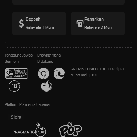
Deposit
Penarikan
Rata-rata 1 Menit
Rata-rata 3 Menit
Tanggung Jawab
Browser Yang
Bermain
Didukung
©2026 HOMEBET88. Hak cipta
dilindungi | 18+
Platform Penyedia Layanan
Slots