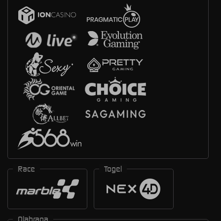
Race
Togel
Olahraga