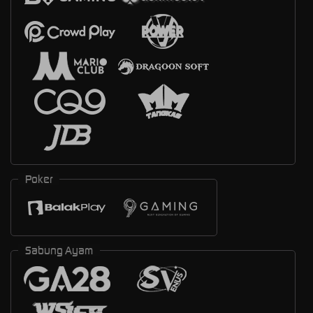
Poker
Sabung Ayam