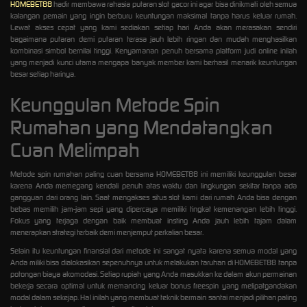
HOMEBET88
hadir membawa rahasia putaran slot gacor ini agar bisa dinikmati oleh semua
kalangan pemain yang ingin berburu keuntungan maksimal tanpa harus keluar rumah.
Lewat akses cepat yang kami sediakan setiap hari Anda akan merasakan sendiri
bagaimana putaran demi putaran terasa jauh lebih ringan dan mudah menghasilkan
kombinasi simbol bernilai tinggi. Kenyamanan penuh bersama platform judi online inilah
yang menjadi kunci utama mengapa banyak member kami berhasil menarik keuntungan
besar setiap harinya.
Keunggulan Metode Spin
Rumahan yang Mendatangkan
Cuan Melimpah
Metode spin rumahan paling cuan bersama HOMEBET88 ini memiliki keunggulan besar
karena Anda memegang kendali penuh atas waktu dan lingkungan sekitar tanpa ada
gangguan dari orang lain. Saat mengakses situs slot kami dari rumah Anda bisa dengan
bebas memilih jam-jam sepi yang dipercaya memiliki tingkat kemenangan lebih tinggi.
Fokus yang terjaga dengan baik membuat insting Anda jauh lebih tajam dalam
menerapkan strategi terbaik demi menjemput perkalian besar.
Selain itu keuntungan finansial dari metode ini sangat nyata karena semua modal yang
Anda miliki bisa dialokasikan sepenuhnya untuk melakukan taruhan di HOMEBET88 tanpa
potongan biaya akomodasi. Setiap rupiah yang Anda masukkan ke dalam akun permainan
bekerja secara optimal untuk memancing keluar bonus freespin yang melipatgandakan
modal dalam sekejap. Hal inilah yang membuat teknik bermain santai menjadi pilihan paling