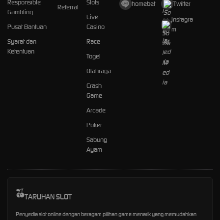
Responsible
Slots
homebet
Twitter
Referral
Gambling
Live
Instagra
Pusat Bantuan
Casino
m
Syarat dan
Race
Ketentuan
Togel
Olahraga
Crash
Game
Arcade
Poker
Sabung
Ayam
TARUHAN SLOT
Penyedia slot online dengan beragam pilihan game menarik yang memudahkan