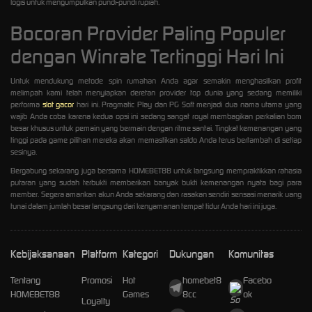
logis untuk mengumpulkan pundi-pundi rupiah.
Bocoran Provider Paling Populer
dengan Winrate Tertinggi Hari Ini
Untuk mendukung metode spin rumahan Anda agar semakin menghasilkan profit
melimpah kami telah menyiapkan deretan provider top dunia yang sedang memiliki
performa
slot gacor
hari ini. Pragmatic Play dan PG Soft menjadi dua nama utama yang
wajib Anda coba karena kedua opsi ini sedang sangat royal membagikan perkalian bom
besar khusus untuk pemain yang bermain dengan ritme santai. Tingkat kemenangan yang
tinggi pada game pilihan mereka akan memastikan saldo Anda terus bertambah di setiap
sesinya.
Bergabung sekarang juga bersama HOMEBET88 untuk langsung mempraktikkan rahasia
putaran yang sudah terbukti memberikan banyak bukti kemenangan nyata bagi para
member. Segera amankan akun Anda sekarang dan rasakan sendiri sensasi menarik uang
tunai dalam jumlah besar langsung dari kenyamanan tempat tidur Anda hari ini juga.
Kebijaksanaan
Platform
Kategori
Dukungan
Komunitas
Tentang
Promosi
Hot
homebet8
Facebo
HOMEBET88
Games
8cc
ok
Loyalty