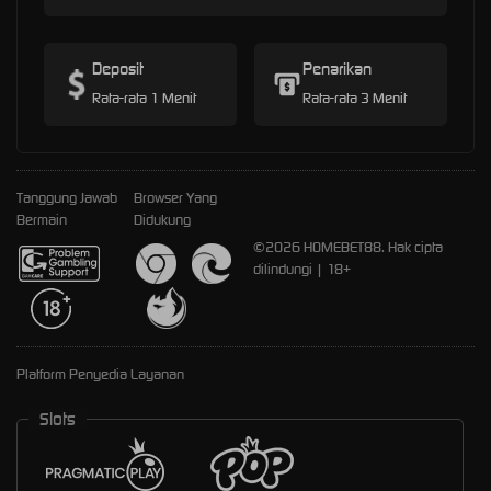
Deposit
Penarikan
Rata-rata 1 Menit
Rata-rata 3 Menit
Tanggung Jawab
Browser Yang
Bermain
Didukung
©2026 HOMEBET88. Hak cipta
dilindungi | 18+
Platform Penyedia Layanan
Slots