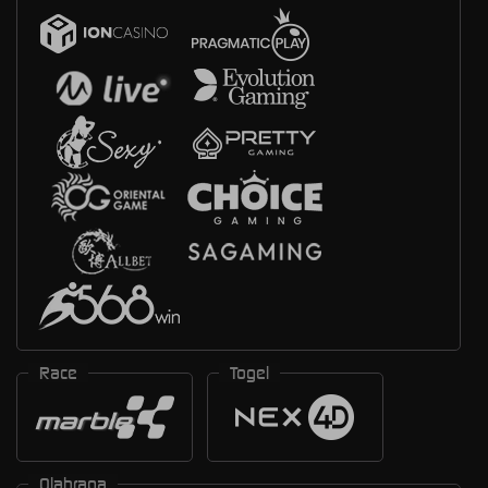
Race
Togel
Olahraga