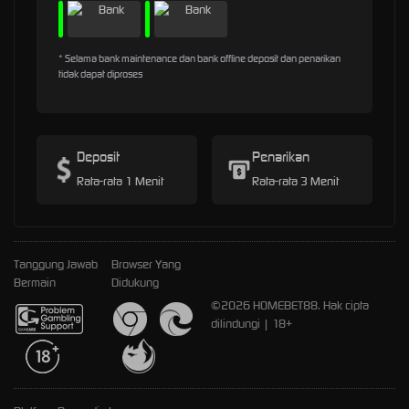
* Selama bank maintenance dan bank offline deposit dan penarikan
tidak dapat diproses
Deposit
Penarikan
Rata-rata 1 Menit
Rata-rata 3 Menit
Tanggung Jawab
Browser Yang
Bermain
Didukung
©2026 HOMEBET88. Hak cipta
dilindungi | 18+