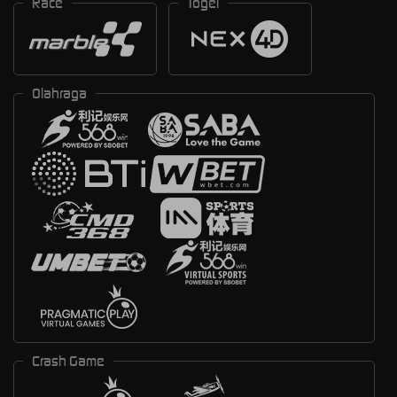
Race
Togel
Olahraga
Crash Game