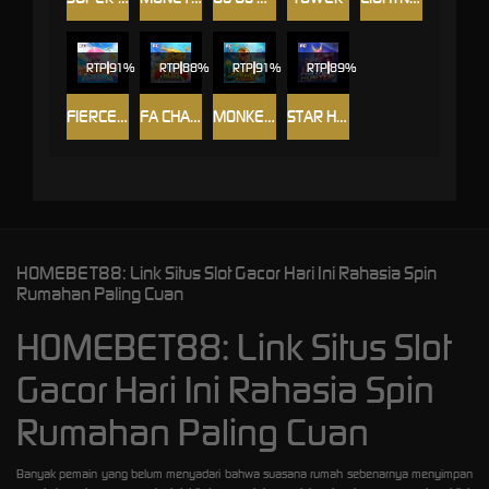
RTP
91%
RTP
88%
RTP
91%
RTP
89%
FIERCE FISHING
FA CHAI FISHING
MONKEY KING FISHING
STAR HUNTER
HOMEBET88: Link Situs Slot Gacor Hari Ini Rahasia Spin
Rumahan Paling Cuan
HOMEBET88: Link Situs Slot
Gacor Hari Ini Rahasia Spin
Rumahan Paling Cuan
Banyak pemain yang belum menyadari bahwa suasana rumah sebenarnya menyimpan