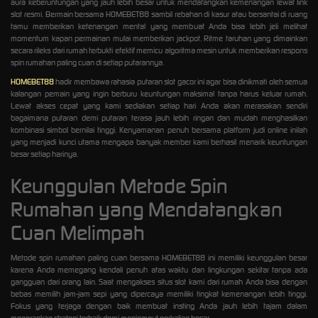
aura keberuntungan yang jauh lebih besar untuk mendatangkan kemenangan lewat link
slot resmi. Bermain bersama HOMEBET88 sambil rebahan di kasur atau bersantai di ruang
tamu memberikan ketenangan mental yang membuat Anda bisa lebih jeli melihat
momentum kapan permainan mulai memberikan jackpot. Ritme taruhan yang dimainkan
secara rileks dari rumah terbukti efektif memicu algoritma mesin untuk memberikan respons
spin rumahan paling cuan di setiap putarannya.
HOMEBET88
hadir membawa rahasia putaran slot gacor ini agar bisa dinikmati oleh semua
kalangan pemain yang ingin berburu keuntungan maksimal tanpa harus keluar rumah.
Lewat akses cepat yang kami sediakan setiap hari Anda akan merasakan sendiri
bagaimana putaran demi putaran terasa jauh lebih ringan dan mudah menghasilkan
kombinasi simbol bernilai tinggi. Kenyamanan penuh bersama platform judi online inilah
yang menjadi kunci utama mengapa banyak member kami berhasil menarik keuntungan
besar setiap harinya.
Keunggulan Metode Spin
Rumahan yang Mendatangkan
Cuan Melimpah
Metode spin rumahan paling cuan bersama HOMEBET88 ini memiliki keunggulan besar
karena Anda memegang kendali penuh atas waktu dan lingkungan sekitar tanpa ada
gangguan dari orang lain. Saat mengakses situs slot kami dari rumah Anda bisa dengan
bebas memilih jam-jam sepi yang dipercaya memiliki tingkat kemenangan lebih tinggi.
Fokus yang terjaga dengan baik membuat insting Anda jauh lebih tajam dalam