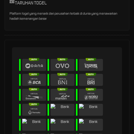
TARUHAN TOGEL
Platform togel yang menarik dari perusahan terbaik di dunia yang menawarkan
hadiah kemenangan besar