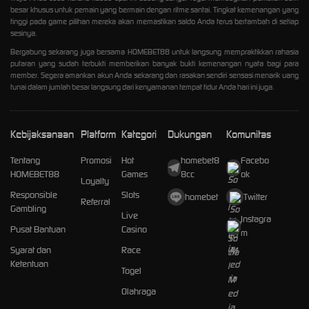
besar khusus untuk pemain yang bermain dengan ritme santai. Tingkat kemenangan yang
tinggi pada game pilihan mereka akan memastikan saldo Anda terus bertambah di setiap
sesinya.
Bergabung sekarang juga bersama HOMEBET88 untuk langsung mempraktikkan rahasia
putaran yang sudah terbukti memberikan banyak bukti kemenangan nyata bagi para
member. Segera amankan akun Anda sekarang dan rasakan sendiri sensasi menarik uang
tunai dalam jumlah besar langsung dari kenyamanan tempat tidur Anda hari ini juga.
Kebijaksanaan
Platform
Kategori
Dukungan
Komunitas
Tentang
Promosi
Hot
homebet8
Facebo
HOMEBET88
Games
8cc
ok
Loyalty
Responsible
Slots
homebet
Twitter
Referral
Gambling
Live
Instagra
Pusat Bantuan
Casino
m
Syarat dan
Race
Ketentuan
Togel
Olahraga