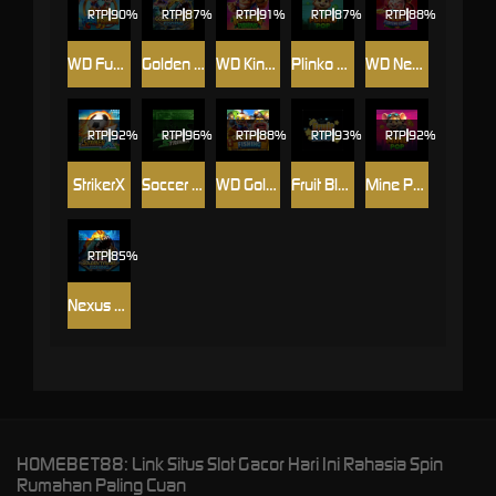
RTP
90%
RTP
87%
RTP
91%
RTP
87%
RTP
88%
WD FuWa Fishing
Golden Tyrant Fishing
WD King Kong Fishing
Plinko Pop
WD Nezha Fishing Legend
RTP
92%
RTP
96%
RTP
88%
RTP
93%
RTP
92%
StrikerX
Soccer Striker
WD Gold Blast Fishing
Fruit Blast
Mine Pop
RTP
85%
Nexus Golden Tyrant
HOMEBET88: Link Situs Slot Gacor Hari Ini Rahasia Spin
Rumahan Paling Cuan