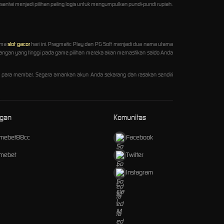
ntai menjadi pilihan paling logis untuk mengumpulkan pundi-pundi rupiah.
orma
slot gacor
hari ini. Pragmatic Play dan PG Soft menjadi dua nama utama
nangan yang tinggi pada game pilihan mereka akan memastikan saldo Anda
 para member. Segera amankan akun Anda sekarang dan rasakan sendiri
gan
Komunitas
mebet88cc
Facebook
mebet
Twitter
Instagram