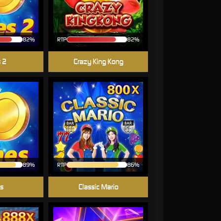
82%
RTP
82%
 2
Crazy King Kong
89%
RTP
86%
s
Classic Mario