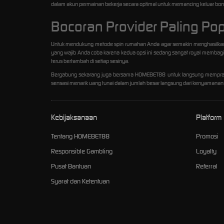
dalam akun permainan bekerja secara optimal untuk memancing keluar bonu
Bocoran Provider Paling Popu
Untuk mendukung metode spin rumahan Anda agar semakin menghasilkan p
yang wajib Anda coba karena kedua opsi ini sedang sangat royal membag
terus bertambah di setiap sesinya.
Bergabung sekarang juga bersama HOMEBET88 untuk langsung memprakti
sensasi menarik uang tunai dalam jumlah besar langsung dari kenyamanan te
Kebijaksanaan
Platform
Tentang HOMEBET88
Promosi
Responsible Gambling
Loyalty
Pusat Bantuan
Referral
Syarat dan Ketentuan