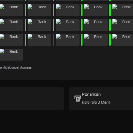
an tidak dapat diproses
Penarikan
Rata-rata 3 Menit