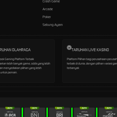
Crash Game
Arcade
Poker
Sabung Ayam
RUHAN OLAHRAGA
TARUHAN LIVE KASINO
ook Gaming Platform Terbaik
Platform Pilihan bagi perusahaan-perusa
kan lebih banyak game, odds yang lebih
terbaik di dunia, dengan pilihan variasi g
 dan menyediakan pilihan yang lebih
terbanyak
untuk pemain.