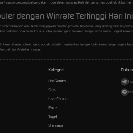
s freespin yang melipatgandakan modal dalam sekejap. Hal inilah yang membuat teknik bermain sa
ler dengan Winrate Tertinggi Hari Ini
rofit melimpah kami telah menyiapkan deretan provider top dunia yang sedang memiliki perf
ikan perkalian bom besar khusus untuk pemain yang bermain dengan ritme santai. Tingkat keme
kkan rahasia putaran yang sudah terbukti memberikan banyak bukti kemenangan nyata bagi
mpat tidur Anda hari ini juga.
Kategori
Dukun
Hot Games
ho
Slots
ho
Live Casino
Race
Togel
Olahraga