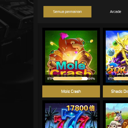
Semua permainan
Arcade
RTP
84%
RTP
Mole Crash
Shade Dr