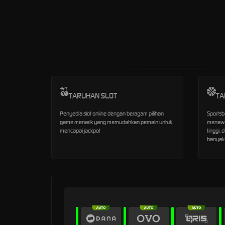
TARUHAN SLOT
TA
Penyedia slot online dengan beragam pilihan
Sportsb
game menarik yang memudahkan pemain untuk
menawar
mencapai jackpot
tinggi,
banyak 