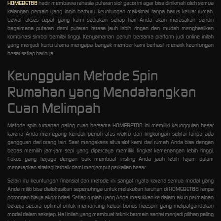
HOMEBET88
hadir membawa rahasia putaran slot gacor ini agar bisa dinikmati oleh semua
kalangan pemain yang ingin berburu keuntungan maksimal tanpa harus keluar rumah.
Lewat akses cepat yang kami sediakan setiap hari Anda akan merasakan sendiri
bagaimana putaran demi putaran terasa jauh lebih ringan dan mudah menghasilkan
kombinasi simbol bernilai tinggi. Kenyamanan penuh bersama platform judi online inilah
yang menjadi kunci utama mengapa banyak member kami berhasil menarik keuntungan
besar setiap harinya.
Keunggulan Metode Spin
Rumahan yang Mendatangkan
Cuan Melimpah
Metode spin rumahan paling cuan bersama HOMEBET88 ini memiliki keunggulan besar
karena Anda memegang kendali penuh atas waktu dan lingkungan sekitar tanpa ada
gangguan dari orang lain. Saat mengakses situs slot kami dari rumah Anda bisa dengan
bebas memilih jam-jam sepi yang dipercaya memiliki tingkat kemenangan lebih tinggi.
Fokus yang terjaga dengan baik membuat insting Anda jauh lebih tajam dalam
menerapkan strategi terbaik demi menjemput perkalian besar.
Selain itu keuntungan finansial dari metode ini sangat nyata karena semua modal yang
Anda miliki bisa dialokasikan sepenuhnya untuk melakukan taruhan di HOMEBET88 tanpa
potongan biaya akomodasi. Setiap rupiah yang Anda masukkan ke dalam akun permainan
bekerja secara optimal untuk memancing keluar bonus freespin yang melipatgandakan
modal dalam sekejap. Hal inilah yang membuat teknik bermain santai menjadi pilihan paling