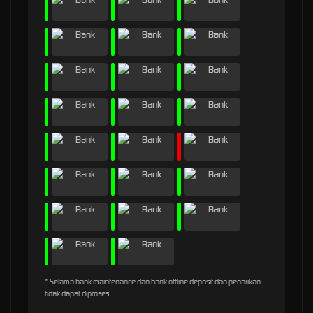
* Selama bank maintenance dan bank offline deposit dan penarikan
tidak dapat diproses