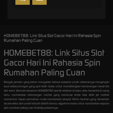
HOMEBET88: Link Situs Slot Gacor Hari Ini Rahasia Spin
Rumahan Paling Cuan
HOMEBET88: Link Situs Slot
Gacor Hari Ini Rahasia Spin
Rumahan Paling Cuan
Banyak pemain yang belum menyadari bahwa suasana rumah sebenarnya menyimpan
aura keberuntungan yang jauh lebih besar untuk mendatangkan kemenangan lewat link
slot resmi. Bermain bersama HOMEBET88 sambil rebahan di kasur atau bersantai di ruang
tamu memberikan ketenangan mental yang membuat Anda bisa lebih jeli melihat
momentum kapan permainan mulai memberikan jackpot. Ritme taruhan yang dimainkan
secara rileks dari rumah terbukti efektif memicu algoritma mesin untuk memberikan respons
spin rumahan paling cuan di setiap putarannya.