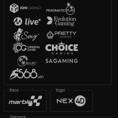
Race
Togel
Olahraga