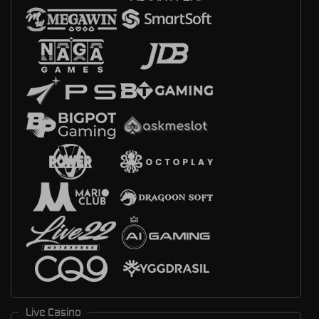
Live Casino