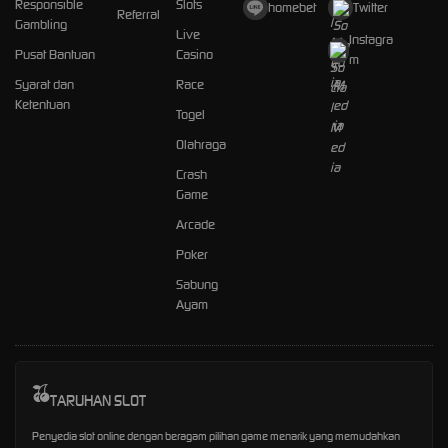
Responsible
Slots
homebet
Twitter
Referral
Gambling
Live
Instagra
Pusat Bantuan
Casino
m
Syarat dan
Race
Ketentuan
Togel
Olahraga
Crash
Game
Arcade
Poker
Sabung
Ayam
TARUHAN SLOT
Penyedia slot online dengan beragam pilihan game menarik yang memudahkan