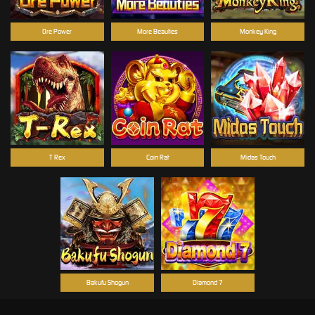
Ore Power
More Beauties
Monkey King
T-Rex
Coin Rat
Midas Touch
Bakufu Shogun
Diamond 7