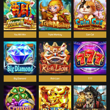
You Will Win
Triple Monkey
Coin Cat
Big Diamond
Rich Lion
777