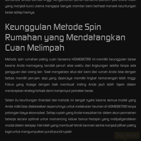
yang menjadi kunci utama mengapa banyak member kami berhasil menarik keuntungan
besar setiap harinya.
Keunggulan Metode Spin
Rumahan yang Mendatangkan
Cuan Melimpah
Metode spin rumahan paling cuan bersama HOMEBET88 ini memiliki keunggulan besar
karena Anda memegang kendali penuh atas waktu dan lingkungan sekitar tanpa ada
gangguan dari orang lain. Saat mengakses situs slot kami dari rumah Anda bisa dengan
bebas memilih jam-jam sepi yang dipercaya memiliki tingkat kemenangan lebih tinggi.
Fokus yang terjaga dengan baik membuat insting Anda jauh lebih tajam dalam
menerapkan strategi terbaik demi menjemput perkalian besar.
Selain itu keuntungan finansial dari metode ini sangat nyata karena semua modal yang
Anda miliki bisa dialokasikan sepenuhnya untuk melakukan taruhan di HOMEBET88 tanpa
potongan biaya akomodasi. Setiap rupiah yang Anda masukkan ke dalam akun permainan
bekerja secara optimal untuk memancing keluar bonus freespin yang melipatgandakan
modal dalam sekejap. Hal inilah yang membuat teknik bermain santai menjadi pilihan paling
logis untuk mengumpulkan pundi-pundi rupiah.
Tap Saya!