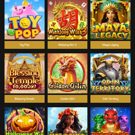
Toy Pop
Mahjong Win 3
Maya Legacy
Blessing Temple
Golden Qilin
Odin Territory