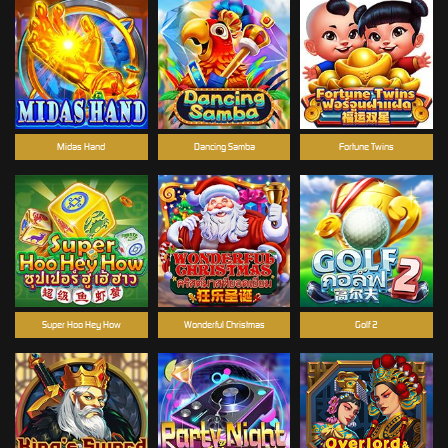
Midas Hand
Dancing Samba
Fortune Twins
Super Hoo Hey How
Wonderful Christmas
Golf 2