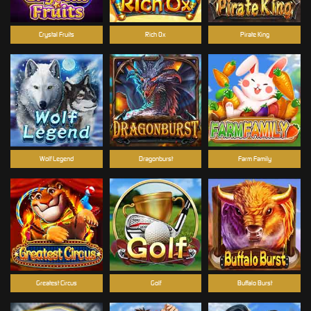
Crystal Fruits
Rich Ox
Pirate King
Wolf Legend
Dragonburst
Farm Family
Greatest Circus
Golf
Buffalo Burst