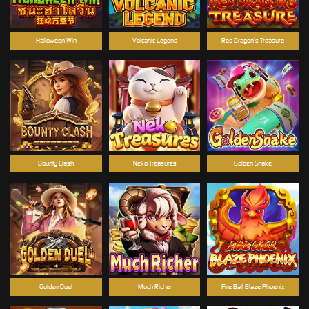
Halloween Win
Volcanic Legend
Red Dragon’s Treasure
Bounty Clash
Neko Treasures
Golden Snake
Golden Duel
Much Richer
Fire Ball Blaze Phoenix