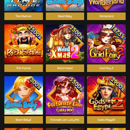
Time Machine
Beach Baby
Wonderland
Rich Fortune
Weird Xmas2
Gold Fairy 2
Beach Baby2
Fortunate Lion-Lucky Mix
Gods of Egypt2