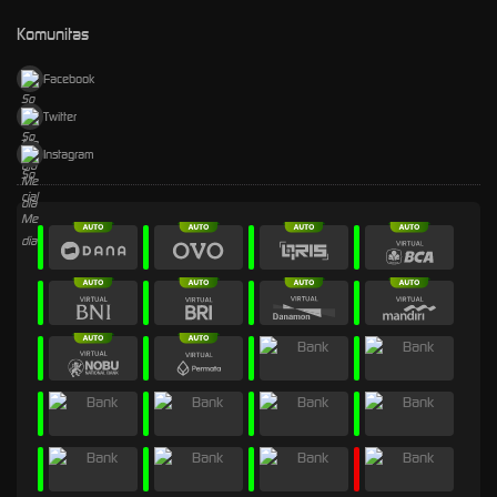
Komunitas
Facebook
Twitter
Instagram