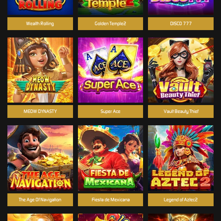
Wealth Rolling
Golden Temple2
DISCO 777
MEOW DYNASTY
Super Ace
Vault Beauty Thief
The Age Of Navigation
Fiesta de Mexicana
Legend of Aztec2