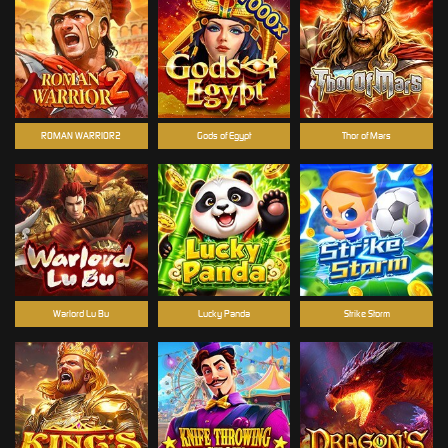
ROMAN WARRIOR2
Gods of Egypt
Thor of Mars
Warlord Lu Bu
Lucky Panda
Strike Storm