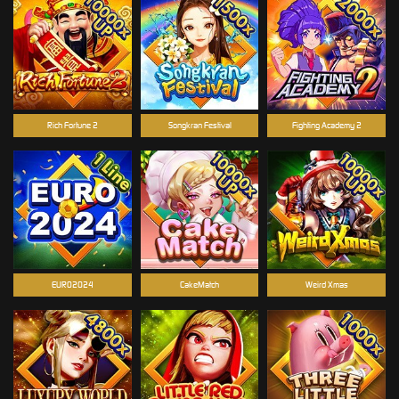
Rich Fortune 2
Songkran Festival
Fighting Academy 2
EURO2024
CakeMatch
Weird Xmas