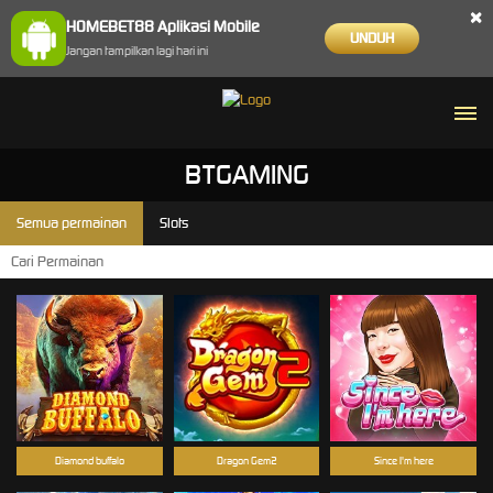
×
HOMEBET88 Aplikasi Mobile
UNDUH
Jangan tampilkan lagi hari ini
BTGAMING
Semua permainan
Slots
Diamond buffalo
Dragon Gem2
Since I'm here