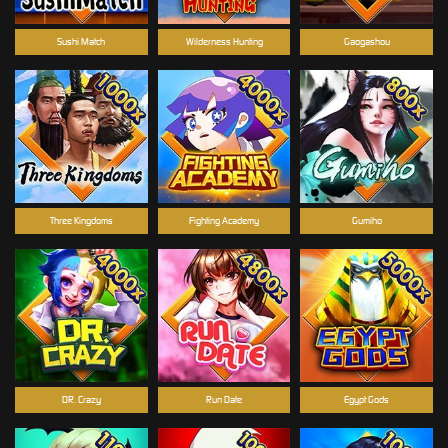
Sushi Match
Wilderness Hunting
Gaogashou
Three Kingdoms
Fighting Academy
Gumiho
DR. Crazy
Run Date
Egypt Gods