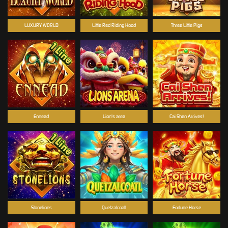
LUXURY WORLD
Little Red Riding Hood
Three Little Pigs
Ennead
Lion's area
Cai Shen Arrives!
Stonelions
Quetzalcoatl
Fortune Horse