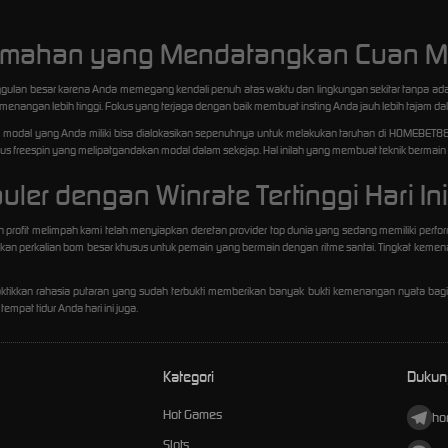
umahan yang Mendatangkan Cuan M
lan besar karena Anda memegang kendali penuh atas waktu dan lingkungan sekitar tanpa ada g
emenangan lebih tinggi. Fokus yang terjaga dengan baik membuat insting Anda jauh lebih tajam da
emua modal yang Anda miliki bisa dialokasikan sepenuhnya untuk melakukan taruhan di HOMEBET
s freespin yang melipatgandakan modal dalam sekejap. Hal inilah yang membuat teknik bermain sa
ler dengan Winrate Tertinggi Hari Ini
rofit melimpah kami telah menyiapkan deretan provider top dunia yang sedang memiliki perf
ikan perkalian bom besar khusus untuk pemain yang bermain dengan ritme santai. Tingkat keme
kkan rahasia putaran yang sudah terbukti memberikan banyak bukti kemenangan nyata bagi
mpat tidur Anda hari ini juga.
Kategori
Dukun
Hot Games
ho
Slots