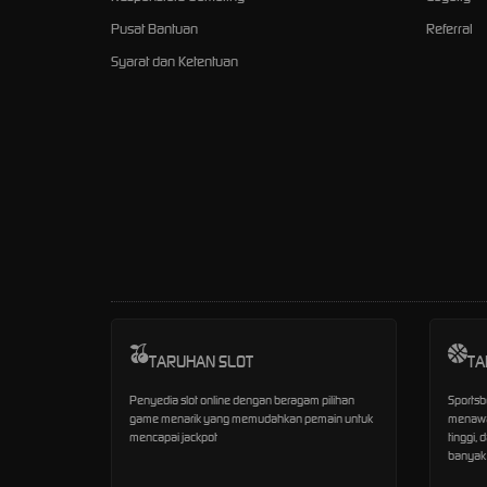
Pusat Bantuan
Referral
Syarat dan Ketentuan
TARUHAN SLOT
TA
Penyedia slot online dengan beragam pilihan
Sportsb
game menarik yang memudahkan pemain untuk
menawar
mencapai jackpot
tinggi,
banyak 