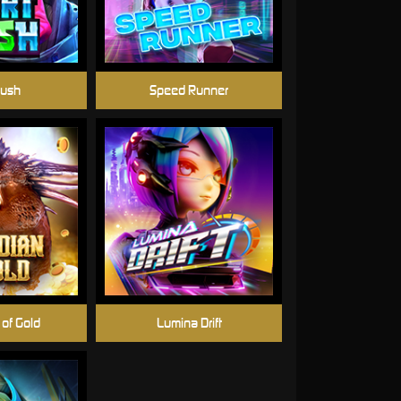
Rush
Speed Runner
of Gold
Lumina Drift