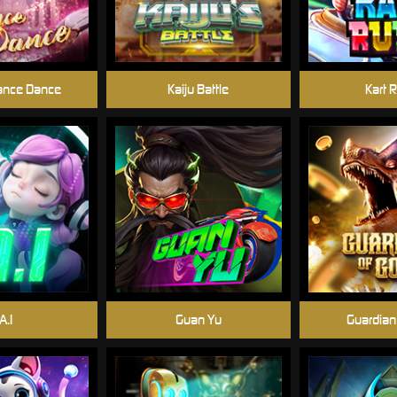
ance Dance
Kaiju Battle
Kart 
A.I
Guan Yu
Guardian 