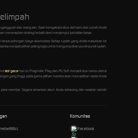
elimpah
angguan dari orang lain. Saat mengakses situs slot kami dari rumah Anda
lam menerapkan strategi terbaik demi menjemput perkalian besar.
88 tanpa potongan biaya akomodasi. Setiap rupiah yang Anda masukkan ke
ntai menjadi pilihan paling logis untuk mengumpulkan pundi-pundi rupiah.
orma
slot gacor
hari ini. Pragmatic Play dan PG Soft menjadi dua nama utama
nangan yang tinggi pada game pilihan mereka akan memastikan saldo Anda
 para member. Segera amankan akun Anda sekarang dan rasakan sendiri
gan
Komunitas
mebet88cc
Facebook