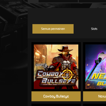
Semua permainan
Slots
Cowboy Bullseye
Nexu