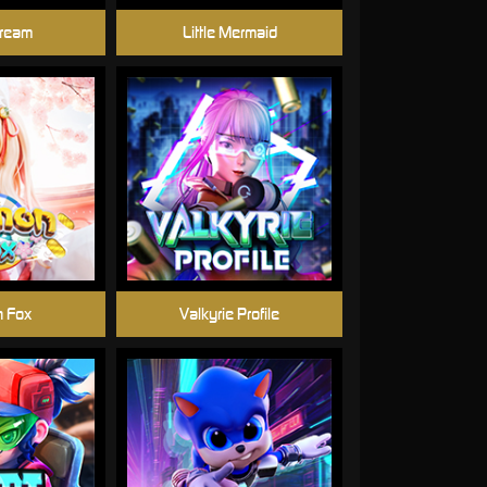
Dream
Little Mermaid
 Fox
Valkyrie Profile