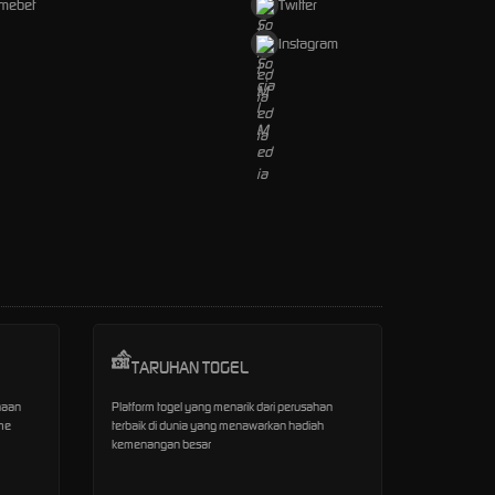
mebet
Twitter
Instagram
TARUHAN TOGEL
haan
Platform togel yang menarik dari perusahan
ame
terbaik di dunia yang menawarkan hadiah
kemenangan besar