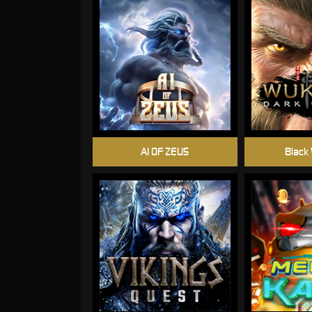
AI OF ZEUS
Black