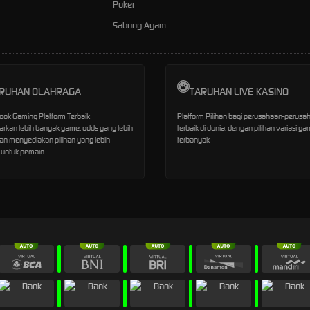
Poker
Sabung Ayam
RUHAN OLAHRAGA
TARUHAN LIVE KASINO
ook Gaming Platform Terbaik
Platform Pilihan bagi perusahaan-perusa
kan lebih banyak game, odds yang lebih
terbaik di dunia, dengan pilihan variasi g
 dan menyediakan pilihan yang lebih
terbanyak
untuk pemain.