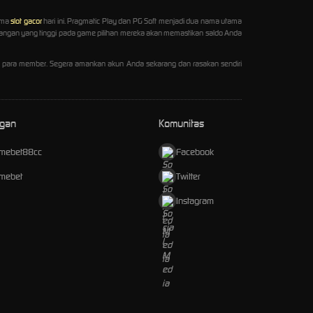
Mahjong Wins 3 – Black Scatter
orma
slot gacor
hari ini. Pragmatic Play dan PG Soft menjadi dua nama utama
nangan yang tinggi pada game pilihan mereka akan memastikan saldo Anda
 para member. Segera amankan akun Anda sekarang dan rasakan sendiri
gan
Komunitas
mebet88cc
Facebook
mebet
Twitter
Instagram