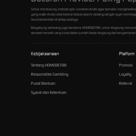
Untuk mendukung metode spin rumahan Anda agar semakin menghasilkan p
yang wajib Anda coba karena kedua opsi ini sedang sangat royal membag
terus bertambah di setiap sesinya.
Bergabung sekarang juga bersama HOMEBET88 untuk langsung memprakti
sensasi menarik uang tunai dalam jumlah besar langsung dari kenyamanan te
Kebijaksanaan
Platform
Tentang HOMEBET88
Promosi
Responsible Gambling
Loyalty
Pusat Bantuan
Referral
Syarat dan Ketentuan