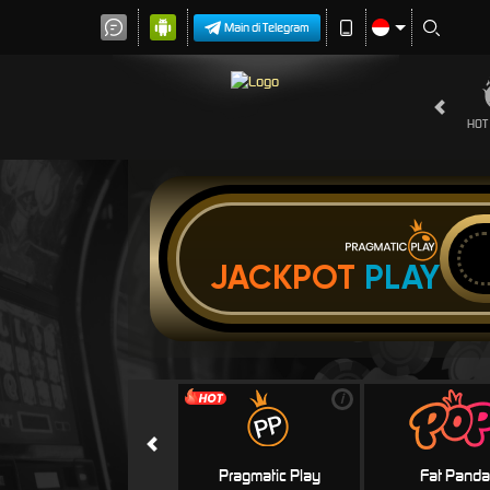
Main di Telegram
HOT
JACKPOT
PLAY
i
Pragmatic Play
Fat Pand