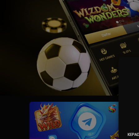
Scatter
y***a
IDR
4,166,040.00
Gates of Olympus 1000
ar****3
IDR
3,887,800.00
Sweet Bonanza 1000
ar****3
IDR
3,877,160.00
Sweet Bonanza 1000
an****5
IDR
3,864,200.00
Sweet Bonanza Super Scatter
ar****3
IDR
3,640,000.00
Sweet Bonanza 1000
KEPAD