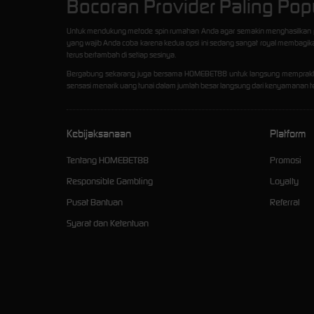
Bocoran Provider Paling Popu
Untuk mendukung metode spin rumahan Anda agar semakin menghasilkan pro
yang wajib Anda coba karena kedua opsi ini sedang sangat royal membagik
terus bertambah di setiap sesinya.
Bergabung sekarang juga bersama HOMEBET88 untuk langsung mempraktik
sensasi menarik uang tunai dalam jumlah besar langsung dari kenyamanan temp
Kebijaksanaan
Platform
Tentang HOMEBET88
Promosi
Responsible Gambling
Loyalty
Pusat Bantuan
Referral
Syarat dan Ketentuan