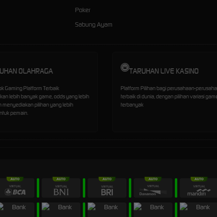
Poker
Sabung Ayam
UHAN OLAHRAGA
TARUHAN LIVE KASINO
k Gaming Platform Terbaik
Platform Pilihan bagi perusahaan-perusah
an lebih banyak game, odds yang lebih
terbaik di dunia, dengan pilihan variasi gam
an menyediakan pilihan yang lebih
terbanyak
ntuk pemain.