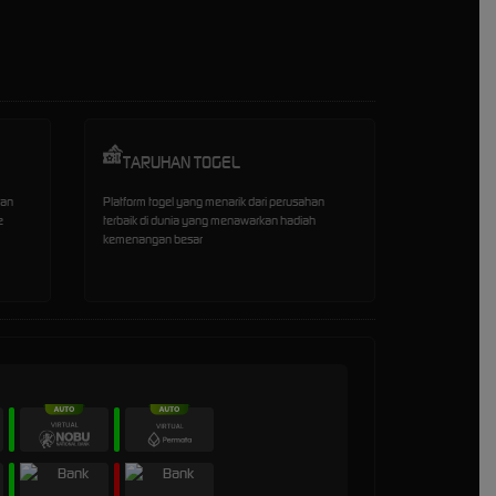
TARUHAN TOGEL
aan
Platform togel yang menarik dari perusahan
e
terbaik di dunia yang menawarkan hadiah
kemenangan besar