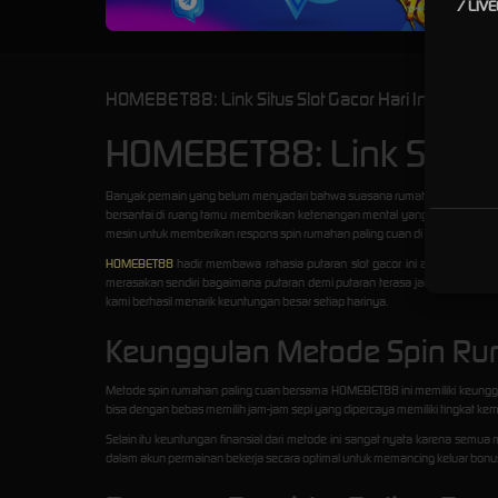
/ LIV
HOMEBET88: Link Situs Slot Gacor Hari Ini Rahasi
HOMEBET88: Link Situs S
Banyak pemain yang belum menyadari bahwa suasana rumah sebenarnya men
bersantai di ruang tamu memberikan ketenangan mental yang membuat Anda b
mesin untuk memberikan respons spin rumahan paling cuan di setiap putara
HOMEBET88
hadir membawa rahasia putaran slot gacor ini agar bisa din
merasakan sendiri bagaimana putaran demi putaran terasa jauh lebih ring
kami berhasil menarik keuntungan besar setiap harinya.
Keunggulan Metode Spin R
Metode spin rumahan paling cuan bersama HOMEBET88 ini memiliki keunggul
bisa dengan bebas memilih jam-jam sepi yang dipercaya memiliki tingkat kem
Selain itu keuntungan finansial dari metode ini sangat nyata karena sem
dalam akun permainan bekerja secara optimal untuk memancing keluar bonus 