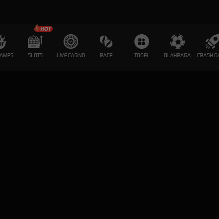
GAMES
SLOTS
LIVE CASINO
RACE
TOGEL
OLAHRAGA
CRASH 