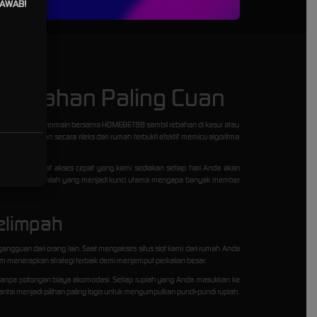
JAWAB!
n Rumahan Paling Cuan
 slot resmi. Bermain bersama HOMEBET88 sambil rebahan di kasur atau
g dimainkan secara rileks dari rumah terbukti efektif memicu algoritma
ar rumah. Lewat akses cepat yang kami sediakan setiap hari Anda akan
orm judi online inilah yang menjadi kunci utama mengapa banyak member
elimpah
gguan dari orang lain. Saat mengakses situs slot kami dari rumah Anda
am menerapkan strategi terbaik demi menjemput perkalian besar.
8 tanpa potongan biaya akomodasi. Setiap rupiah yang Anda masukkan ke
tai menjadi pilihan paling logis untuk mengumpulkan pundi-pundi rupiah.