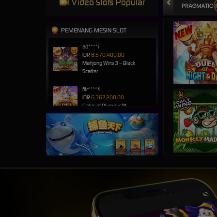
Video Slots Popular
PEMENANG MESIN SLOT
ad****i
IDR
8,570,400.00
Mahjong Wins 3 – Black
Scatter
fitr****4
IDR
6,367,200.00
Gates of Olympus™
vika1****6
IDR
6,029,360.00
Fury of Anubis
fais****3
IDR
5,996,880.00
Gates of Olympus 1000
ad****i
IDR
4,268,000.00
Mahjong Wins 3 – Black