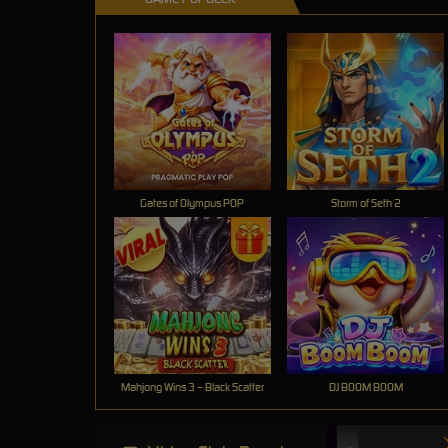
Gates of Olympus POP
Storm of Seth 2
Mahjong Wins 3 – Black Scatter
DJ BOOM BOOM