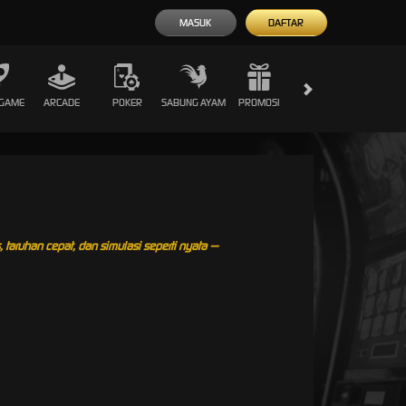
MASUK
DAFTAR
 GAME
ARCADE
POKER
SABUNG AYAM
PROMOSI
s, taruhan cepat, dan simulasi seperti nyata —