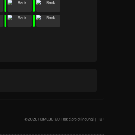
©2026 HOMEBET88. Hak cipta dilindungi | 18+