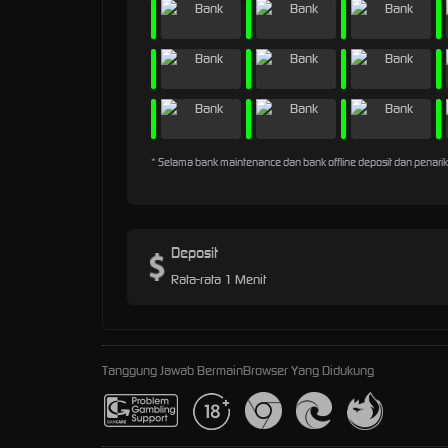
* Selama bank maintenance dan bank offline deposit dan penarik
Deposit
Rata-rata 1 Menit
Tanggung Jawab Bermain
Browser Yang Didukung