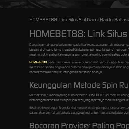
HOMEBET88: Link Situs Slot Gacor Hari Ini Rahas
HOMEBET88: Link Situs 
Banyak pemain yang belum menyadari bahwa suasana rumah sebenarnya m
bersantai di ruang tamu memberikan ketenangan mental yang membuat Anda
mesin untuk memberikan respons spin rumahan paling cuan di setiap putar
HOMEBET88
hadir membawa rahasia putaran slot gacor ini agar bisa d
merasakan sendiri bagaimana putaran demi putaran terasa jauh lebih ri
kami berhasil menarik keuntungan besar setiap harinya.
Keunggulan Metode Spin R
Metode spin rumahan paling cuan bersama HOMEBET88 ini memiliki keunggu
bisa dengan bebas memilih jam-jam sepi yang dipercaya memiliki tingkat k
Selain itu keuntungan finansial dari metode ini sangat nyata karena s
dalam akun permainan bekerja secara optimal untuk memancing keluar bonu
Bocoran Provider Paling Popu