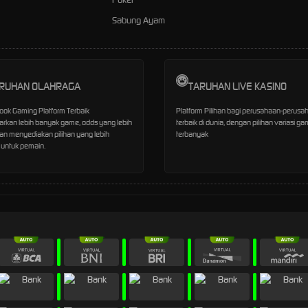
Sabung Ayam
RUHAN OLAHRAGA
TARUHAN LIVE KASINO
ook Gaming Platform Terbaik
Platform Pilihan bagi perusahaan-perusa
kan lebih banyak game, odds yang lebih
terbaik di dunia, dengan pilihan variasi g
 dan menyediakan pilihan yang lebih
terbanyak
untuk pemain.