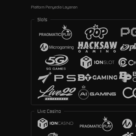
Platform Penyedia Layanan
Slots
Live Casino