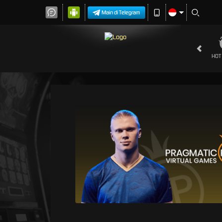
Main di Telegram
HOT