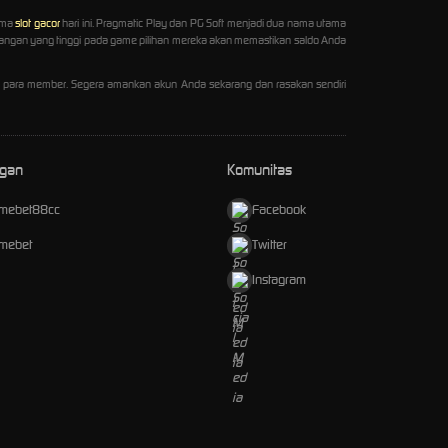
orma
slot gacor
hari ini. Pragmatic Play dan PG Soft menjadi dua nama utama
nangan yang tinggi pada game pilihan mereka akan memastikan saldo Anda
 para member. Segera amankan akun Anda sekarang dan rasakan sendiri
gan
Komunitas
mebet88cc
Facebook
mebet
Twitter
Instagram