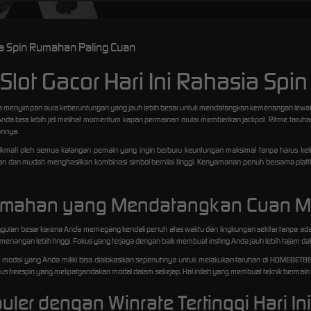
ia Spin Rumahan Paling Cuan
Slot Gacor Hari Ini Rahasia Sp
enyimpan aura keberuntungan yang jauh lebih besar untuk mendatangkan kemenangan lewat lin
 bisa lebih jeli melihat momentum kapan permainan mulai memberikan jackpot. Ritme taruhan ya
annya.
inikmati oleh semua kalangan pemain yang ingin berburu keuntungan maksimal tanpa harus kel
ngan dan mudah menghasilkan kombinasi simbol bernilai tinggi. Kenyamanan penuh bersama plat
umahan yang Mendatangkan Cuan M
lan besar karena Anda memegang kendali penuh atas waktu dan lingkungan sekitar tanpa ada g
emenangan lebih tinggi. Fokus yang terjaga dengan baik membuat insting Anda jauh lebih tajam da
emua modal yang Anda miliki bisa dialokasikan sepenuhnya untuk melakukan taruhan di HOMEBET
s freespin yang melipatgandakan modal dalam sekejap. Hal inilah yang membuat teknik bermain sa
ler dengan Winrate Tertinggi Hari Ini