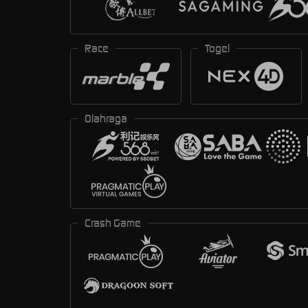
Race
Togel
Olahraga
Crash Game