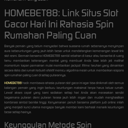
HOMEBET88: Link Situs Slot
Gacor Hari Ini Rahasia Spin
Rumahan Paling Cuan
Banyak pemain yang belum menyadari bahwa suasana rumah sebenarnya menyimpan
aura keberuntungan yang jauh lebih besar untuk mendatangkan kemenangan lewat link
slot resmi. Bermain bersama HOMEBET88 sambil rebahan di kasur atau bersantai di ruang
tamu memberikan ketenangan mental yang membuat Anda bisa lebih jeli melihat
momentum kapan permainan mulai memberikan jackpot. Ritme taruhan yang dimainkan
secara rileks dari rumah terbukti efektif memicu algoritma mesin untuk memberikan respons
spin rumahan paling cuan di setiap putarannya.
HOMEBET88
hadir membawa rahasia putaran slot gacor ini agar bisa dinikmati oleh semua
kalangan pemain yang ingin berburu keuntungan maksimal tanpa harus keluar rumah.
Lewat akses cepat yang kami sediakan setiap hari Anda akan merasakan sendiri
bagaimana putaran demi putaran terasa jauh lebih ringan dan mudah menghasilkan
kombinasi simbol bernilai tinggi. Kenyamanan penuh bersama platform judi online inilah
yang menjadi kunci utama mengapa banyak member kami berhasil menarik keuntungan
besar setiap harinya.
Keunggulan Metode Spin