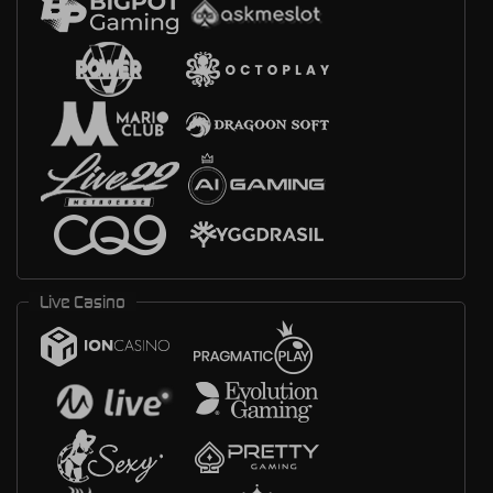
Live Casino