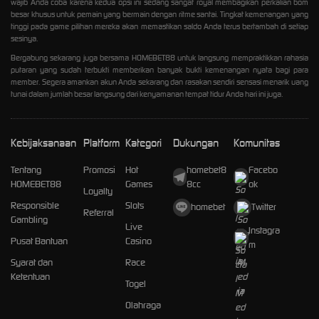
wajib Anda coba karena kedua opsi ini sedang sangat royal membagikan perkalian bom
besar khusus untuk pemain yang bermain dengan ritme santai. Tingkat kemenangan yang
tinggi pada game pilihan mereka akan memastikan saldo Anda terus bertambah di setiap
sesinya.
Bergabung sekarang juga bersama HOMEBET88 untuk langsung mempraktikkan rahasia
putaran yang sudah terbukti memberikan banyak bukti kemenangan nyata bagi para
member. Segera amankan akun Anda sekarang dan rasakan sendiri sensasi menarik uang
tunai dalam jumlah besar langsung dari kenyamanan tempat tidur Anda hari ini juga.
Kebijaksanaan
Platform
Kategori
Dukungan
Komunitas
Tentang
Promosi
Hot
homebet8
Facebo
HOMEBET88
Games
8cc
ok
Loyalty
Responsible
Slots
homebet
Twitter
Referral
Gambling
Live
Instagra
Pusat Bantuan
Casino
m
Syarat dan
Race
Ketentuan
Togel
Olahraga