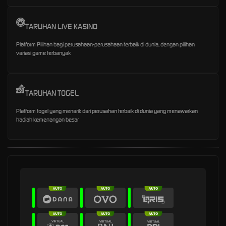
TARUHAN LIVE KASINO
Platform Pilihan bagi perusahaan-perusahaan terbaik di dunia, dengan pilihan
variasi game terbanyak
TARUHAN TOGEL
Platform togel yang menarik dari perusahan terbaik di dunia yang menawarkan
hadiah kemenangan besar