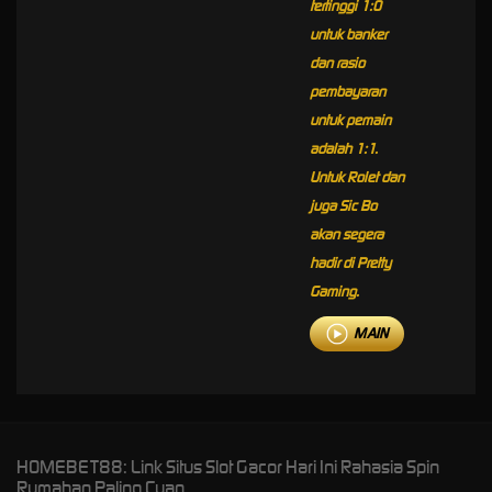
tertinggi 1:0
untuk banker
dan rasio
pembayaran
untuk pemain
adalah 1:1.
Untuk Rolet dan
juga Sic Bo
akan segera
hadir di Pretty
Gaming.
MAIN
HOMEBET88: Link Situs Slot Gacor Hari Ini Rahasia Spin
Rumahan Paling Cuan