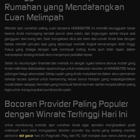
Rumahan yang Mendatangkan
Cuan Melimpah
Metode spin rumahan paling cuan bersama HOMEBET88 ini memiliki keunggulan besar
karena Anda memegang kendali penuh atas waktu dan lingkungan sekitar tanpa ada
gangguan dari orang lain. Saat mengakses situs slot kami dari rumah Anda bisa dengan
bebas memilih jam-jam sepi yang dipercaya memiliki tingkat kemenangan lebih tinggi.
Fokus yang terjaga dengan baik membuat insting Anda jauh lebih tajam dalam
menerapkan strategi terbaik demi menjemput perkalian besar.
Selain itu keuntungan finansial dari metode ini sangat nyata karena semua modal yang
Anda miliki bisa dialokasikan sepenuhnya untuk melakukan taruhan di HOMEBET88 tanpa
potongan biaya akomodasi. Setiap rupiah yang Anda masukkan ke dalam akun permainan
bekerja secara optimal untuk memancing keluar bonus freespin yang melipatgandakan
modal dalam sekejap. Hal inilah yang membuat teknik bermain santai menjadi pilihan paling
logis untuk mengumpulkan pundi-pundi rupiah.
Bocoran Provider Paling Populer
dengan Winrate Tertinggi Hari Ini
Untuk mendukung metode spin rumahan Anda agar semakin menghasilkan profit
melimpah kami telah menyiapkan deretan provider top dunia yang sedang memiliki
performa
slot gacor
hari ini. Pragmatic Play dan PG Soft menjadi dua nama utama yang