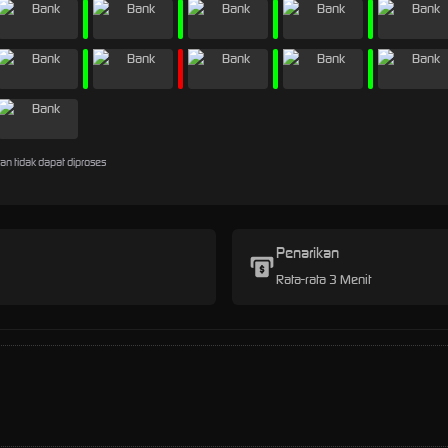
an tidak dapat diproses
Penarikan
Rata-rata 3 Menit