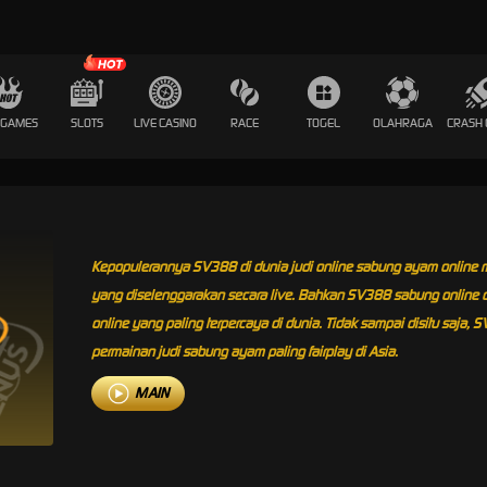
 GAMES
SLOTS
LIVE CASINO
RACE
TOGEL
OLAHRAGA
CRASH
Kepopulerannya SV388 di dunia judi online sabung ayam online
yang diselenggarakan secara live. Bahkan SV388 sabung online 
online yang paling terpercaya di dunia. Tidak sampai disitu saja
permainan judi sabung ayam paling fairplay di Asia.
MAIN