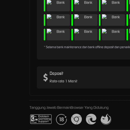
* Selama bank maintenance dan bank offline deposit dan penarik
Deposit
Rata-rata 1 Menit
Tanggung Jawab Bermain
Browser Yang Didukung