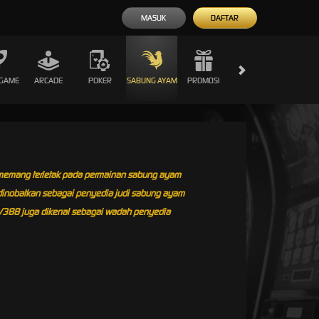
MASUK
DAFTAR
 GAME
ARCADE
POKER
SABUNG AYAM
PROMOSI
 memang terletak pada permainan sabung ayam
dinobatkan sebagai penyedia judi sabung ayam
, SV388 juga dikenal sebagai wadah penyedia