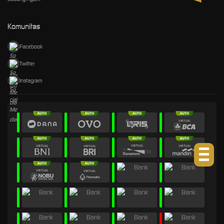
Komunitas
Facebook
Twitter
Instagram