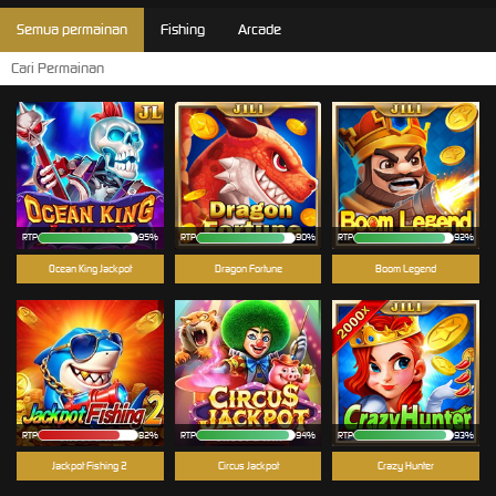
Semua permainan
Fishing
Arcade
RTP
95%
RTP
90%
RTP
92%
Ocean King Jackpot
Dragon Fortune
Boom Legend
RTP
82%
RTP
94%
RTP
93%
Jackpot Fishing 2
Circus Jackpot
Crazy Hunter