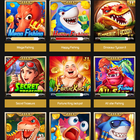
RTP
84%
RTP
80%
RTP
91%
Mega Fishing
Happy Fishing
Dinosaur Tycoon II
RTP
89%
RTP
90%
RTP
93%
Secret Treasure
Fortune King Jackpot
All-star Fishing