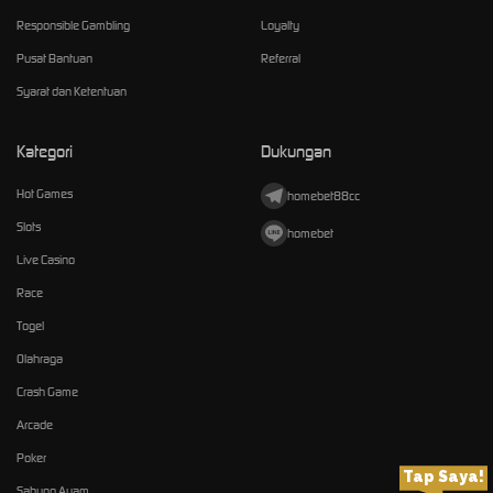
Responsible Gambling
Loyalty
Pusat Bantuan
Referral
Syarat dan Ketentuan
Kategori
Dukungan
Hot Games
homebet88cc
Slots
homebet
Live Casino
Race
Togel
Olahraga
Crash Game
Arcade
Poker
Tap Saya!
Sabung Ayam