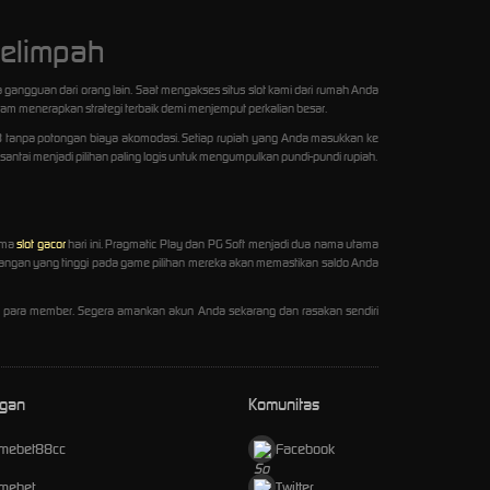
elimpah
angguan dari orang lain. Saat mengakses situs slot kami dari rumah Anda
lam menerapkan strategi terbaik demi menjemput perkalian besar.
88 tanpa potongan biaya akomodasi. Setiap rupiah yang Anda masukkan ke
ntai menjadi pilihan paling logis untuk mengumpulkan pundi-pundi rupiah.
orma
slot gacor
hari ini. Pragmatic Play dan PG Soft menjadi dua nama utama
nangan yang tinggi pada game pilihan mereka akan memastikan saldo Anda
 para member. Segera amankan akun Anda sekarang dan rasakan sendiri
gan
Komunitas
mebet88cc
Facebook
mebet
Twitter