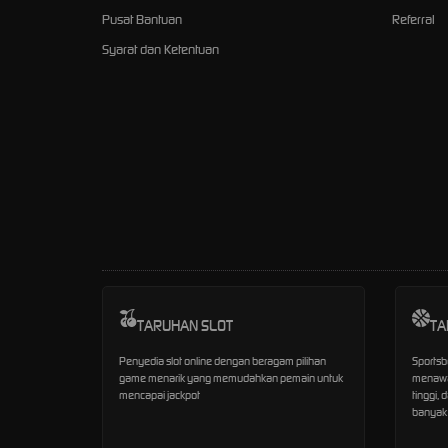
Pusat Bantuan
Referral
Syarat dan Ketentuan
TARUHAN SLOT
TA
Penyedia slot online dengan beragam pilihan
Sportsb
game menarik yang memudahkan pemain untuk
menawar
mencapai jackpot
tinggi,
banyak 