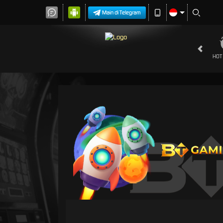
Main di Telegram
HOT