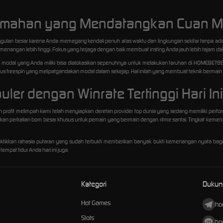
umahan yang Mendatangkan Cuan M
lan besar karena Anda memegang kendali penuh atas waktu dan lingkungan sekitar tanpa ada g
emenangan lebih tinggi. Fokus yang terjaga dengan baik membuat insting Anda jauh lebih tajam da
emua modal yang Anda miliki bisa dialokasikan sepenuhnya untuk melakukan taruhan di HOMEBET
s freespin yang melipatgandakan modal dalam sekejap. Hal inilah yang membuat teknik bermain sa
ler dengan Winrate Tertinggi Hari Ini
rofit melimpah kami telah menyiapkan deretan provider top dunia yang sedang memiliki perf
ikan perkalian bom besar khusus untuk pemain yang bermain dengan ritme santai. Tingkat keme
kkan rahasia putaran yang sudah terbukti memberikan banyak bukti kemenangan nyata bagi
mpat tidur Anda hari ini juga.
Kategori
Dukun
Hot Games
ho
Slots
ho