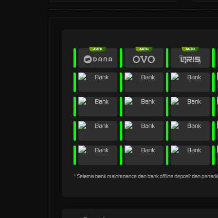
* Selama bank maintenance dan bank offline deposit dan penarik