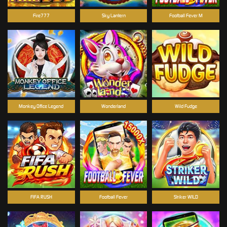
Fire777
Sky Lantern
Football Fever M
Monkey Office Legend
Wonderland
Wild Fudge
FIFA RUSH
Football Fever
Striker WILD