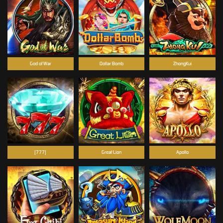
God of War
Dollar Bomb
ZhongKui
[777]
Great Lion
Apollo