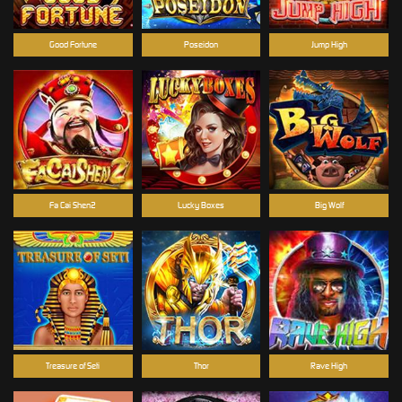
Good Fortune
Poseidon
Jump High
Fa Cai Shen2
Lucky Boxes
Big Wolf
Treasure of Seti
Thor
Rave High