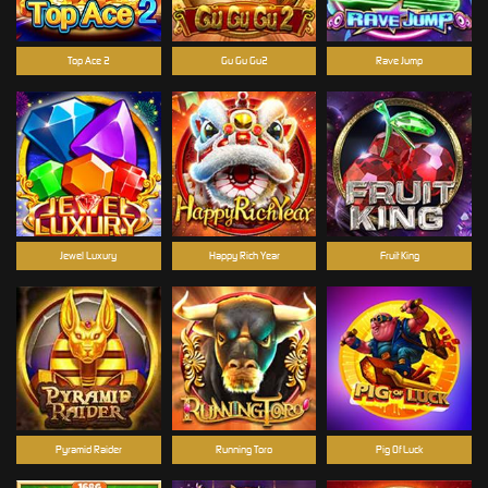
Top Ace 2
Gu Gu Gu2
Rave Jump
Jewel Luxury
Happy Rich Year
Fruit King
Pyramid Raider
Running Toro
Pig Of Luck