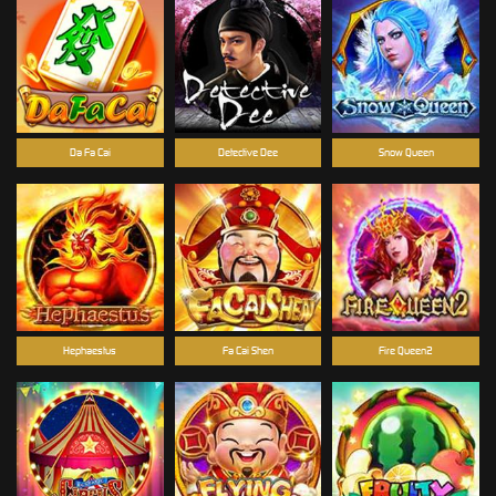
Da Fa Cai
Detective Dee
Snow Queen
Hephaestus
Fa Cai Shen
Fire Queen2