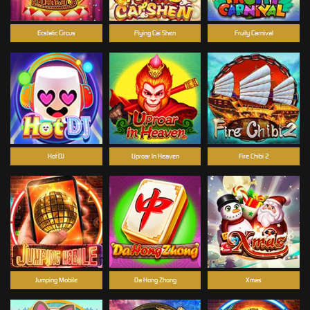
Ecstatic Circus
Flying Cai Shen
Fruity Carnival
Hot DJ
Uproar In Heaven
Fire Chibi 2
Jumping Mobile
Da Hong Zhong
Xmas