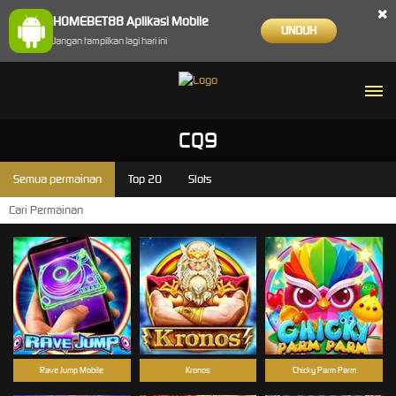
×
HOMEBET88 Aplikasi Mobile
UNDUH
Jangan tampilkan lagi hari ini
CQ9
Semua permainan
Top 20
Slots
Rave Jump Mobile
Kronos
Chicky Parm Parm