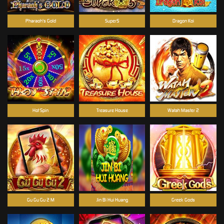
Pharaoh's Gold
Super5
Dragon Koi
Hot Spin
Treasure House
Watah Master 2
Gu Gu Gu 2 M
Jin Bi Hui Huang
Greek Gods