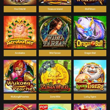
Fire Chibi M
Treasure Island
Wolf Moon
Acrobatics
Wild Tarzan
Dragon Ball
WuKong&Peaches
Zuma Wild
Lucky Tigers