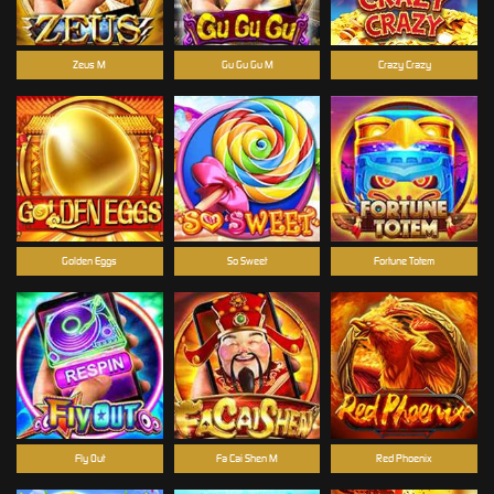
Zeus M
Gu Gu Gu M
Crazy Crazy
Golden Eggs
So Sweet
Fortune Totem
Fly Out
Fa Cai Shen M
Red Phoenix