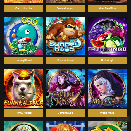
Crazy Nuozha
Sakura Legend
Wan Bao Dino
Lonely Planet
Summer Mood
Fruit King II
Funny Alpaca
Vampire Kiss
Magic World
Tap Saya!