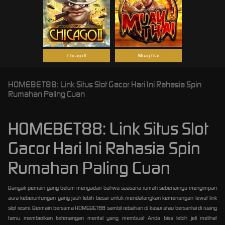
Chicago II
Muay Thai
HOMEBET88: Link Situs Slot Gacor Hari Ini Rahasia Spin
Rumahan Paling Cuan
HOMEBET88: Link Situs Slot
Gacor Hari Ini Rahasia Spin
Rumahan Paling Cuan
Banyak pemain yang belum menyadari bahwa suasana rumah sebenarnya menyimpan
aura keberuntungan yang jauh lebih besar untuk mendatangkan kemenangan lewat link
slot resmi. Bermain bersama HOMEBET88 sambil rebahan di kasur atau bersantai di ruang
tamu memberikan ketenangan mental yang membuat Anda bisa lebih jeli melihat