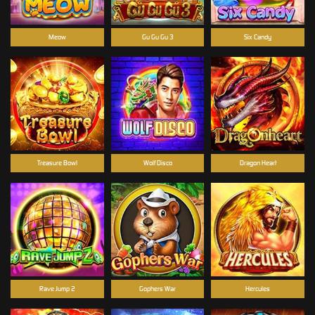
Meow
Gu Gu Gu 3
Six Candy
Treasure Bowl
Wolf Disco
Dragon Heart
Rave Jump 2
Gophers War
Hercules