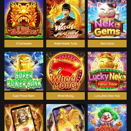
5 God beasts
Watah Master Turbo
Neko Gems
Super Power Bank
Wheel Money
Lucky Neko New Year