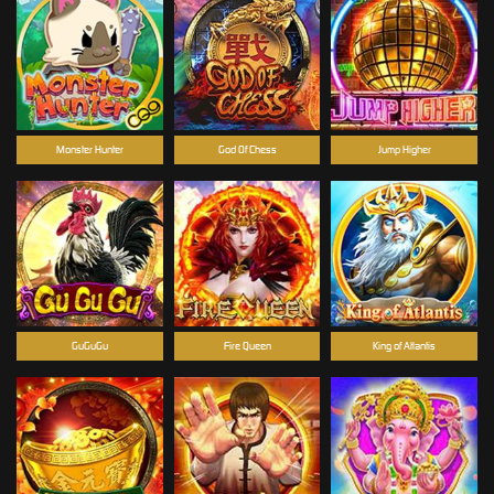
Monster Hunter
God Of Chess
Jump Higher
GuGuGu
Fire Queen
King of Atlantis