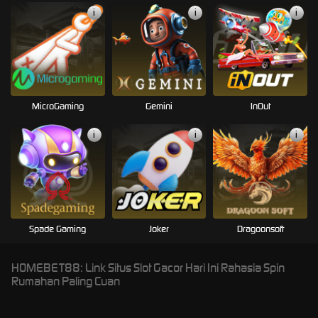
i
i
i
MicroGaming
Gemini
InOut
i
i
i
Spade Gaming
Joker
Dragoonsoft
HOMEBET88: Link Situs Slot Gacor Hari Ini Rahasia Spin
Rumahan Paling Cuan