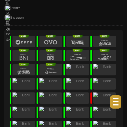
Twitter
Instagram
Tap Saya!