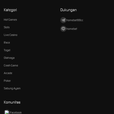
Kategori
Dukungan
Hot Games
homebet88cc
Slots
homebet
Live Casino
Race
Togel
Olahraga
Crash Game
Arcade
Poker
Sabung Ayam
Komunitas
Facebook