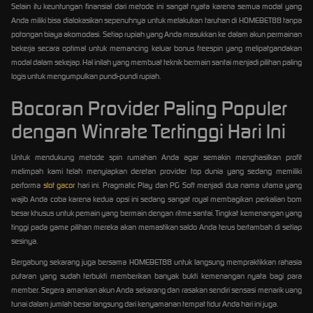
Selain itu keuntungan finansial dari metode ini sangat nyata karena semua modal yang
Anda miliki bisa dialokasikan sepenuhnya untuk melakukan taruhan di HOMEBET88 tanpa
potongan biaya akomodasi. Setiap rupiah yang Anda masukkan ke dalam akun permainan
bekerja secara optimal untuk memancing keluar bonus freespin yang melipatgandakan
modal dalam sekejap. Hal inilah yang membuat teknik bermain santai menjadi pilihan paling
logis untuk mengumpulkan pundi-pundi rupiah.
Bocoran Provider Paling Populer
dengan Winrate Tertinggi Hari Ini
Untuk mendukung metode spin rumahan Anda agar semakin menghasilkan profit
melimpah kami telah menyiapkan deretan provider top dunia yang sedang memiliki
performa
slot gacor
hari ini. Pragmatic Play dan PG Soft menjadi dua nama utama yang
wajib Anda coba karena kedua opsi ini sedang sangat royal membagikan perkalian bom
besar khusus untuk pemain yang bermain dengan ritme santai. Tingkat kemenangan yang
tinggi pada game pilihan mereka akan memastikan saldo Anda terus bertambah di setiap
sesinya.
Bergabung sekarang juga bersama HOMEBET88 untuk langsung mempraktikkan rahasia
putaran yang sudah terbukti memberikan banyak bukti kemenangan nyata bagi para
member. Segera amankan akun Anda sekarang dan rasakan sendiri sensasi menarik uang
tunai dalam jumlah besar langsung dari kenyamanan tempat tidur Anda hari ini juga.