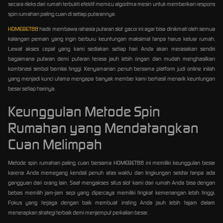
secara rileks dari rumah terbukti efektif memicu algoritma mesin untuk memberikan respons
spin rumahan paling cuan di setiap putarannya.
HOMEBET88
hadir membawa rahasia putaran slot gacor ini agar bisa dinikmati oleh semua
kalangan pemain yang ingin berburu keuntungan maksimal tanpa harus keluar rumah.
Lewat akses cepat yang kami sediakan setiap hari Anda akan merasakan sendiri
bagaimana putaran demi putaran terasa jauh lebih ringan dan mudah menghasilkan
kombinasi simbol bernilai tinggi. Kenyamanan penuh bersama platform judi online inilah
yang menjadi kunci utama mengapa banyak member kami berhasil menarik keuntungan
besar setiap harinya.
Keunggulan Metode Spin
Rumahan yang Mendatangkan
Cuan Melimpah
Metode spin rumahan paling cuan bersama HOMEBET88 ini memiliki keunggulan besar
karena Anda memegang kendali penuh atas waktu dan lingkungan sekitar tanpa ada
gangguan dari orang lain. Saat mengakses situs slot kami dari rumah Anda bisa dengan
bebas memilih jam-jam sepi yang dipercaya memiliki tingkat kemenangan lebih tinggi.
Fokus yang terjaga dengan baik membuat insting Anda jauh lebih tajam dalam
menerapkan strategi terbaik demi menjemput perkalian besar.