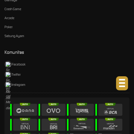
Olahraga
Crash Game
Arcade
Poker
Sabung Ayam
Komunitas
Facebook
Twitter
Instagram