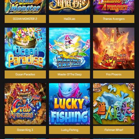
OCEAN MONSTER 2
HaiDiLao
Thanos Avengers
Ocean Paradise
Master Of The Deep
Fire Phoenix
Ocean King 3
Lucky Fishing
Fishman Wharf