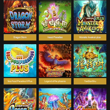
Dragon Storm
Insect Paradise
Monster Awaken plus
Sea Food Paradise II Plus
Legend of the phoenix
YaoQianShu