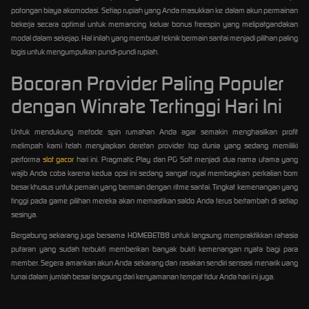
potongan biaya akomodasi. Setiap rupiah yang Anda masukkan ke dalam akun permainan
bekerja secara optimal untuk memancing keluar bonus freespin yang melipatgandakan
modal dalam sekejap. Hal inilah yang membuat teknik bermain santai menjadi pilihan paling
logis untuk mengumpulkan pundi-pundi rupiah.
Bocoran Provider Paling Populer
dengan Winrate Tertinggi Hari Ini
Untuk mendukung metode spin rumahan Anda agar semakin menghasilkan profit
melimpah kami telah menyiapkan deretan provider top dunia yang sedang memiliki
performa
slot gacor
hari ini. Pragmatic Play dan PG Soft menjadi dua nama utama yang
wajib Anda coba karena kedua opsi ini sedang sangat royal membagikan perkalian bom
besar khusus untuk pemain yang bermain dengan ritme santai. Tingkat kemenangan yang
tinggi pada game pilihan mereka akan memastikan saldo Anda terus bertambah di setiap
sesinya.
Bergabung sekarang juga bersama HOMEBET88 untuk langsung mempraktikkan rahasia
putaran yang sudah terbukti memberikan banyak bukti kemenangan nyata bagi para
member. Segera amankan akun Anda sekarang dan rasakan sendiri sensasi menarik uang
tunai dalam jumlah besar langsung dari kenyamanan tempat tidur Anda hari ini juga.