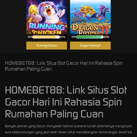
RTP
87%
RTP
94%
Running Chicken
Dragon Fishing II
HOMEBET88: Link Situs Slot Gacor Hari Ini Rahasia Spin
Rumahan Paling Cuan
HOMEBET88: Link Situs Slot
Gacor Hari Ini Rahasia Spin
Rumahan Paling Cuan
Banyak pemain yang belum menyadari bahwa suasana rumah sebenarnya menyimpan
aura keberuntungan yang jauh lebih besar untuk mendatangkan kemenangan lewat link