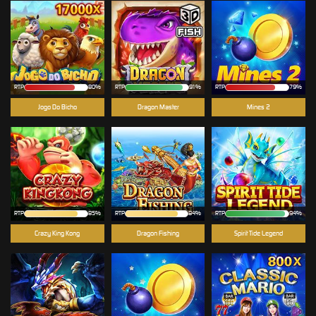
RTP
80%
RTP
91%
RTP
79%
Jogo Do Bicho
Dragon Master
Mines 2
RTP
85%
RTP
84%
RTP
94%
Crazy King Kong
Dragon Fishing
Spirit Tide Legend