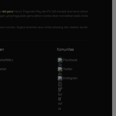
ma
slot gacor
hari ini. Pragmatic Play dan PG Soft menjadi dua nama utama
angan yang tinggi pada game pilihan mereka akan memastikan saldo Anda
para member. Segera amankan akun Anda sekarang dan rasakan sendiri
an
Komunitas
ebet88cc
Facebook
ebet
Twitter
Instagram