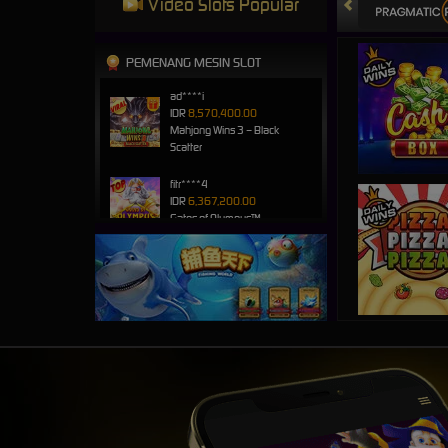
Video Slots Popular
PEMENANG MESIN SLOT
ad****i
IDR
8,570,400.00
Mahjong Wins 3 – Black
Scatter
fitr****4
IDR
6,367,200.00
Gates of Olympus™
vika1****6
IDR
6,029,360.00
Fury of Anubis
fais****3
IDR
5,996,880.00
Gates of Olympus 1000
vika1****6
IDR
5,552,320.00
Fury of Anubis