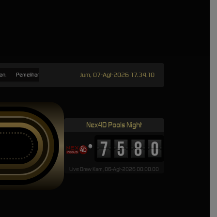
Jum, 07-Agt-2026 17.34.10
emeliharaan Terjadwal: PP Virtual Sports pada 30-Jun-2026 dari 15.00.00 sampai 30-Sep-2026 1
Nex4D Pools Night
Live Draw Kam, 06-Agt-2026 00.00.00