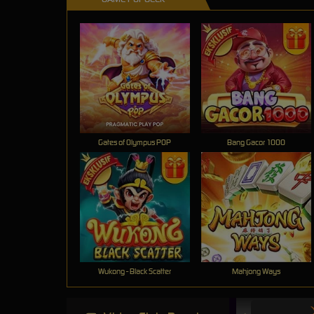
Gates of Olympus POP
Bang Gacor 1000
Wukong - Black Scatter
Mahjong Ways