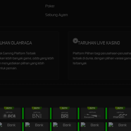
Poker
Sabung Ayam
UHAN OLAHRAGA
TARUHAN LIVE KASINO
k Gaming Platform Terbaik
Platform Pilihan bagi perusahaan-perusah
an lebih banyak game, odds yang lebih
terbaik di dunia, dengan pilihan variasi gam
an menyediakan pilihan yang lebih
terbanyak
ntuk pemain.