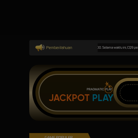
Pemberitahuan
dwal: CQ9 pada 07-Agt-2026 dari 13.42.58 sampai 22.00.00. Selama waktu ini, CQ9 permainan 
JACKPOT
PLAY
GAME POPULER