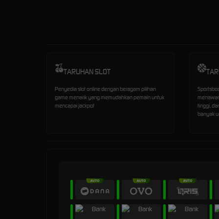
TARUHAN SLOT
TAR
Penyedia slot online dengan beragam pilihan
Sportsboo
game menarik yang memudahkan pemain untuk
menawark
mencapai jackpot
tinggi, d
banyak u